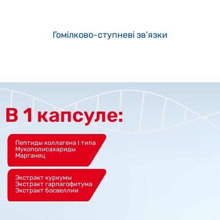
Гомілково-ступневі зв’язки
В 1 капсуле:
Пептиды коллагена I типа
Мукополисахариды
Марганец
Экстракт куркумы
Экстракт гарпагофитума
Экстракт босвеллии