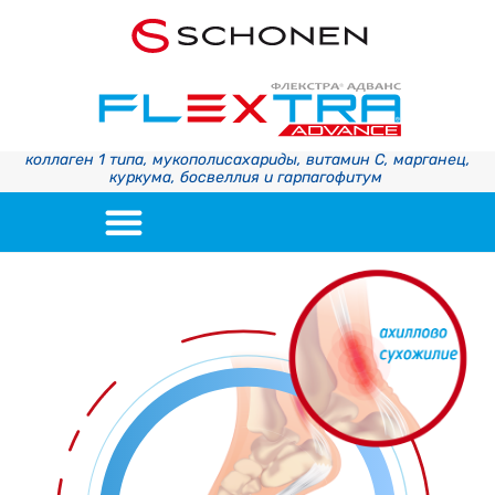
коллаген 1 типа,
мукополисахариды
, витамин С, марганец,
куркума,
босве
л
лия
и
гарпагофитум